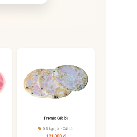
Premio Giò bì
0.5 kg/gói • Cắt lát
121,000 đ