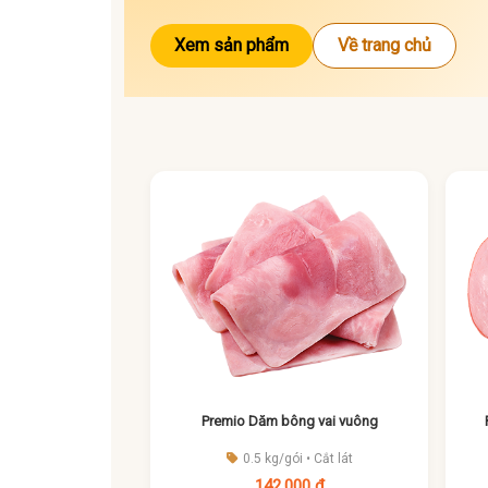
Xem sản phẩm
Về trang chủ
Premio Dăm bông vai vuông
0.5 kg/gói • Cắt lát
142,000 đ