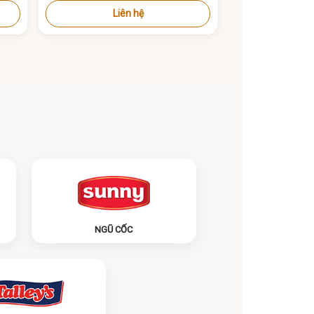
Liên hệ
NGŨ CỐC