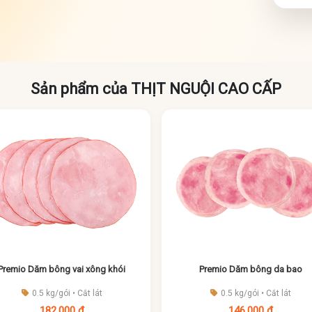
Sản phẩm của THỊT NGUỘI CAO CẤP
Premio Dăm bông vai xông khói
Premio Dăm bông da bao
0.5 kg/gói • Cắt lát
0.5 kg/gói • Cắt lát
182,000 đ
146,000 đ