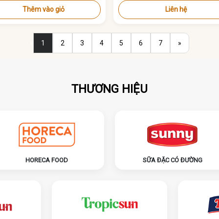
Thêm vào giỏ
Liên hệ
«
1
2
3
4
5
6
7
»
THƯƠNG HIỆU
HORECA FOOD
SỮA ĐẶC CÓ ĐƯỜNG