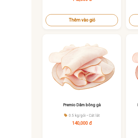
Thêm vào giỏ
Premio Dăm bông gà
0.5 kg/gói • Cắt lát
140,000 đ