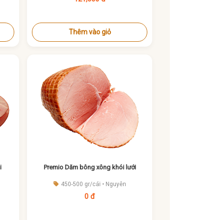
Thêm vào giỏ
i
Premio Dăm bông xông khói lưới
450-500 gr/cái • Nguyên
0 đ