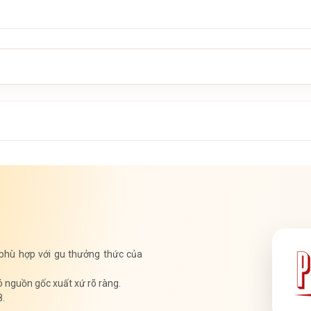
 phù hợp với gu thưởng thức của
ó nguồn gốc xuất xứ rõ ràng.
8.