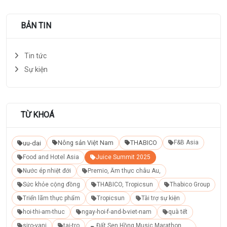
BẢN TIN
Tin tức
Sự kiện
TỪ KHOÁ
uu-dai
Nông sản Việt Nam
THABICO
F&B Asia
Food and Hotel Asia
Juice Summit 2025
Nước ép nhiệt đới
Premio, Ẩm thực châu Âu,
Sức khỏe cộng đồng
THABICO, Tropicsun
Thabico Group
Triển lãm thực phẩm
Tropicsun
Tài trợ sự kiện
hoi-thi-am-thuc
ngay-hoi-f-and-b-viet-nam
quà tết
siro-vani
tai-tro
Đất Sen Hồng Music Marathon