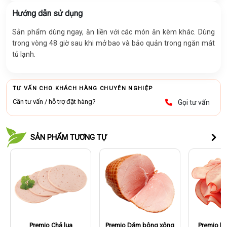
Hướng dẫn sử dụng
Sản phẩm dùng ngay, ăn liền với các món ăn kèm khác. Dùng
trong vòng 48 giờ sau khi mở bao và bảo quản trong ngăn mát
tủ lạnh.
TƯ VẤN CHO KHÁCH HÀNG CHUYÊN NGHIỆP
Cần tư vấn / hỗ trợ đặt hàng?
Gọi tư vấn
SẢN PHẨM TƯƠNG TỰ
Premio Chả lụa
Premio Dăm bông xông
Premio D