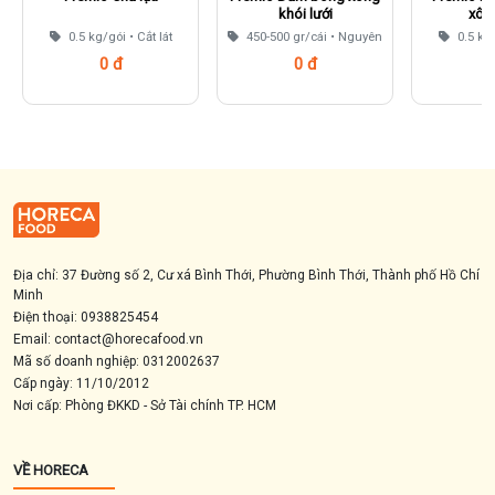
khói lưới
xôn
0.5 kg/gói • Cắt lát
450-500 gr/cái • Nguyên
0.5 kg/
0 đ
0 đ
Liên hệ
Liên hệ
Li
Địa chỉ: 37 Đường số 2, Cư xá Bình Thới, Phường Bình Thới, Thành phố Hồ Chí
Minh
Điện thoại: 0938825454
Email: contact@horecafood.vn
Mã số doanh nghiệp: 0312002637
Cấp ngày: 11/10/2012
Nơi cấp: Phòng ĐKKD - Sở Tài chính TP. HCM
VỀ HORECA