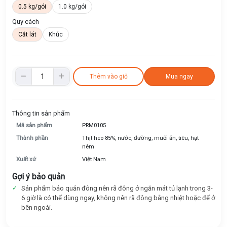
0.5 kg/gói
1.0 kg/gói
Quy cách
Cắt lát
Khúc
Thêm vào giỏ
Mua ngay
Thông tin sản phẩm
Mã sản phẩm
PRM0105
Thành phần
Thịt heo 85%, nước, đường, muối ăn, tiêu, hạt
nêm
Xuất xứ
Việt Nam
Gợi ý bảo quản
Sản phẩm bảo quản đông nên rã đông ở ngăn mát tủ lạnh trong 3-
6 giờ là có thể dùng ngay, không nên rã đông bằng nhiệt hoặc để ở
bên ngoài.