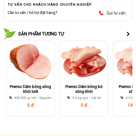
TƯ VẤN CHO KHÁCH HÀNG CHUYÊN NGHIỆP
Cần tư vấn / hỗ trợ đặt hàng?
Gọi tư vấn
SẢN PHẨM TƯƠNG TỰ
Premio Dăm bông xông
Premio Dăm bông bò
Premio D
khói lưới
xông khói
xôn
450-500 gr/cái • Nguyên
0.5 kg/gói • Cắt lát
0.5 kg/
0 đ
0 đ
149
Thêm
Liên hệ
Liên hệ