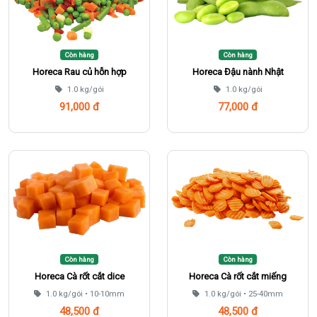
Còn hàng
Còn hàng
Horeca Rau củ hỗn hợp
Horeca Đậu nành Nhật
1.0 kg/gói
1.0 kg/gói
91,000 đ
77,000 đ
Thêm vào giỏ
Thêm vào giỏ
Còn hàng
Còn hàng
Horeca Cà rốt cắt dice
Horeca Cà rốt cắt miếng
1.0 kg/gói • 10-10mm
1.0 kg/gói • 25-40mm
48,500 đ
48,500 đ