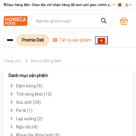
Giao hàng đến:
Chọn địa chỉ nhận hàng để xem phí giao chính xác
Premio Deli
Tất cả sản phẩm
Trang chủ
Rau củ đông lạnh
Danh mục sản phẩm
Dăm bông (9)
Thịt xông khói (13)
Xúc xích (24)
Pa tê (1)
Lạp xưởng (2)
Ngũ cốc (4)
Khoai tây đông lạnh (6)